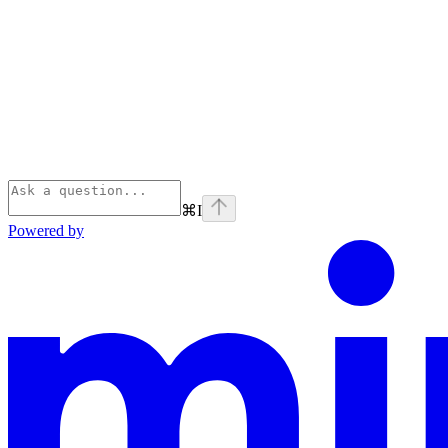
⌘
I
Powered by