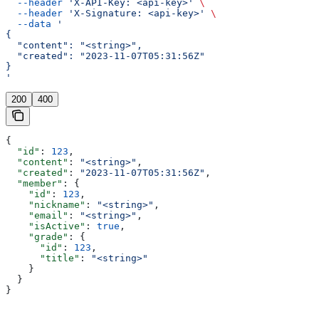
  --header
 'X-API-Key: <api-key>'
 \
  --header
 'X-Signature: <api-key>'
 \
  --data
 '
{
  "content": "<string>",
  "created": "2023-11-07T05:31:56Z"
}
'
200
400
{
  "id"
: 
123
,
  "content"
: 
"<string>"
,
  "created"
: 
"2023-11-07T05:31:56Z"
,
  "member"
: {
    "id"
: 
123
,
    "nickname"
: 
"<string>"
,
    "email"
: 
"<string>"
,
    "isActive"
: 
true
,
    "grade"
: {
      "id"
: 
123
,
      "title"
: 
"<string>"
    }
  }
}