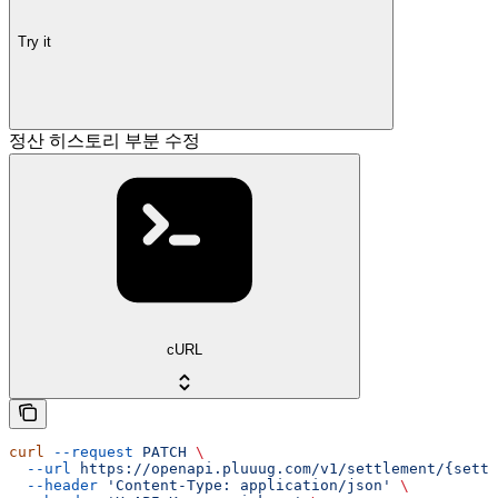
Try it
정산 히스토리 부분 수정
cURL
curl
 --request
 PATCH
 \
  --url
 https://openapi.pluuug.com/v1/settlement/{settl
  --header
 'Content-Type: application/json'
 \