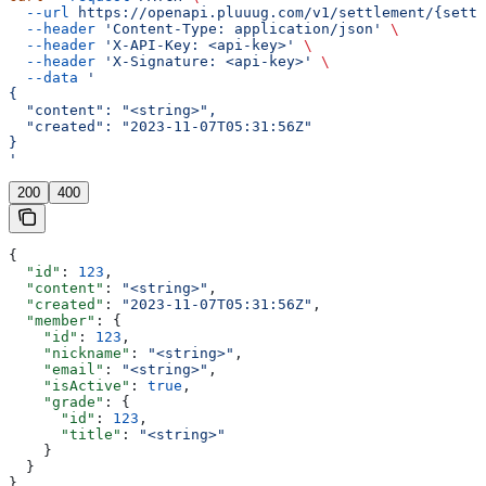
  --url
 https://openapi.pluuug.com/v1/settlement/{settl
  --header
 'Content-Type: application/json'
 \
  --header
 'X-API-Key: <api-key>'
 \
  --header
 'X-Signature: <api-key>'
 \
  --data
 '
{
  "content": "<string>",
  "created": "2023-11-07T05:31:56Z"
}
'
200
400
{
  "id"
: 
123
,
  "content"
: 
"<string>"
,
  "created"
: 
"2023-11-07T05:31:56Z"
,
  "member"
: {
    "id"
: 
123
,
    "nickname"
: 
"<string>"
,
    "email"
: 
"<string>"
,
    "isActive"
: 
true
,
    "grade"
: {
      "id"
: 
123
,
      "title"
: 
"<string>"
    }
  }
}