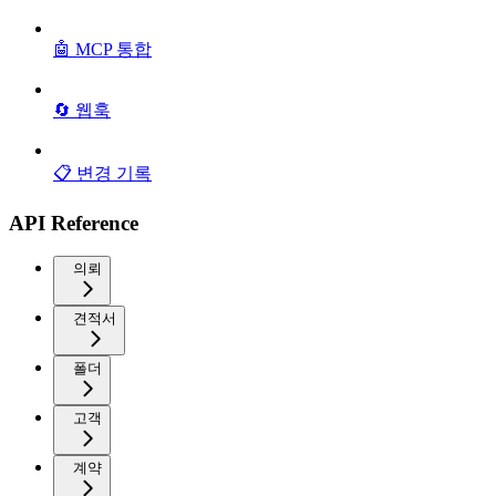
🤖 MCP 통합
🔄 웹훅
📋 변경 기록
API Reference
의뢰
견적서
폴더
고객
계약