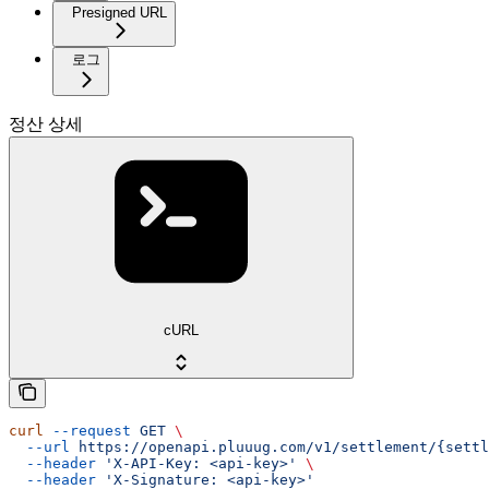
Presigned URL
로그
정산 상세
cURL
curl
 --request
 GET
 \
  --url
 https://openapi.pluuug.com/v1/settlement/{settl
  --header
 'X-API-Key: <api-key>'
 \
  --header
 'X-Signature: <api-key>'