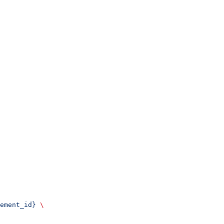
ement_id}
 \