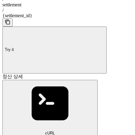
settlement
/
{settlement_id}
Try it
정산 상세
cURL