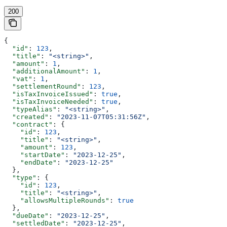
200
{
  "id"
: 
123
,
  "title"
: 
"<string>"
,
  "amount"
: 
1
,
  "additionalAmount"
: 
1
,
  "vat"
: 
1
,
  "settlementRound"
: 
123
,
  "isTaxInvoiceIssued"
: 
true
,
  "isTaxInvoiceNeeded"
: 
true
,
  "typeAlias"
: 
"<string>"
,
  "created"
: 
"2023-11-07T05:31:56Z"
,
  "contract"
: {
    "id"
: 
123
,
    "title"
: 
"<string>"
,
    "amount"
: 
123
,
    "startDate"
: 
"2023-12-25"
,
    "endDate"
: 
"2023-12-25"
  },
  "type"
: {
    "id"
: 
123
,
    "title"
: 
"<string>"
,
    "allowsMultipleRounds"
: 
true
  },
  "dueDate"
: 
"2023-12-25"
,
  "settledDate"
: 
"2023-12-25"
,