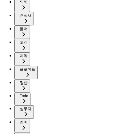
의뢰
견적서
폴더
고객
계약
프로젝트
정산
Todo
실무자
멤버