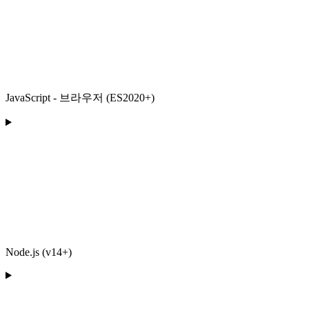
JavaScript - 브라우저 (ES2020+)
Node.js (v14+)