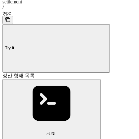
settlement
/
type
Try it
정산 형태 목록
cURL