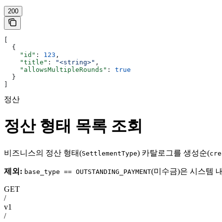
200
[
  {
    "id"
: 
123
,
    "title"
: 
"<string>"
,
    "allowsMultipleRounds"
: 
true
  }
]
정산
정산 형태 목록 조회
비즈니스의 정산 형태(
) 카탈로그를 생성순(
SettlementType
cre
제외:
(미수금)은 시스템 
base_type == OUTSTANDING_PAYMENT
GET
/
v1
/