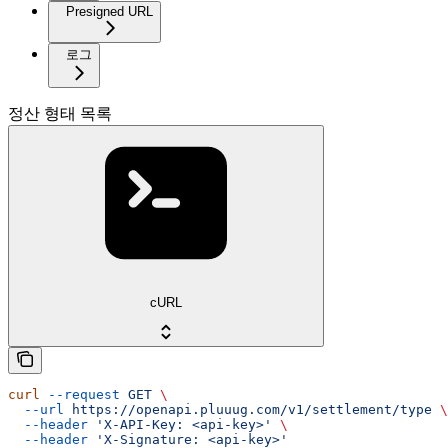
Presigned URL
로그
정산 형태 목록
cURL
curl
 --request
 GET
 \
  --url
 https://openapi.pluuug.com/v1/settlement/type
 \
  --header
 'X-API-Key: <api-key>'
 \
  --header
 'X-Signature: <api-key>'