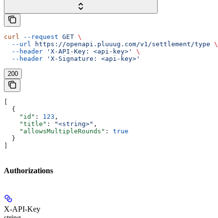
curl
 --request
 GET
 \
  --url
 https://openapi.pluuug.com/v1/settlement/type
 \
  --header
 'X-API-Key: <api-key>'
 \
  --header
 'X-Signature: <api-key>'
200
[
  {
    "id"
: 
123
,
    "title"
: 
"<string>"
,
    "allowsMultipleRounds"
: 
true
  }
]
Authorizations
X-API-Key
string