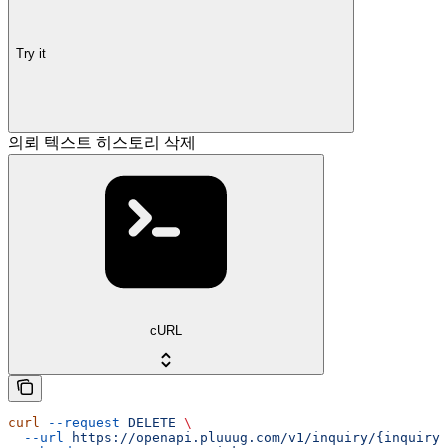
Try it
의뢰 텍스트 히스토리 삭제
cURL
curl
 --request
 DELETE
 \
  --url
 https://openapi.pluuug.com/v1/inquiry/{inquiry_