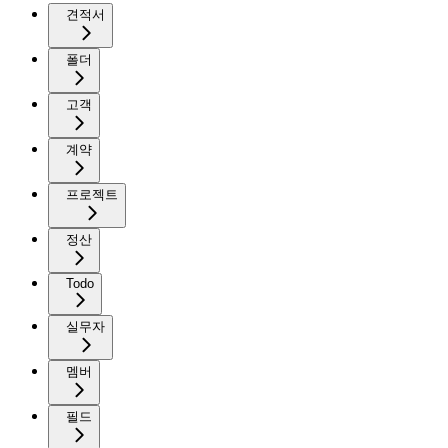
견적서
폴더
고객
계약
프로젝트
정산
Todo
실무자
멤버
필드