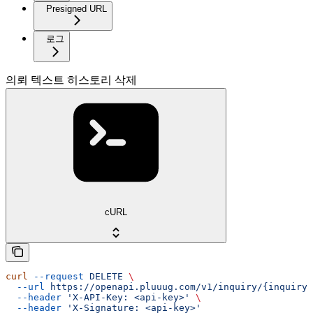
Presigned URL
로그
의뢰 텍스트 히스토리 삭제
cURL
curl
 --request
 DELETE
 \
  --url
 https://openapi.pluuug.com/v1/inquiry/{inquiry_
  --header
 'X-API-Key: <api-key>'
 \
  --header
 'X-Signature: <api-key>'