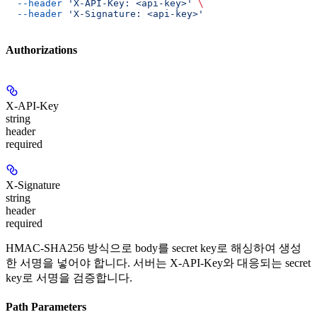
  --header
 'X-API-Key: <api-key>'
 \
  --header
 'X-Signature: <api-key>'
Authorizations
X-API-Key
string
header
required
X-Signature
string
header
required
HMAC-SHA256 방식으로 body를 secret key로 해싱하여 생성
한 서명을 넣어야 합니다. 서버는 X-API-Key와 대응되는 secret
key로 서명을 검증합니다.
Path Parameters