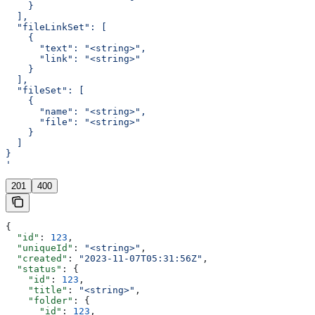
    }
  ],
  "fileLinkSet": [
    {
      "text": "<string>",
      "link": "<string>"
    }
  ],
  "fileSet": [
    {
      "name": "<string>",
      "file": "<string>"
    }
  ]
}
'
201
400
{
  "id"
: 
123
,
  "uniqueId"
: 
"<string>"
,
  "created"
: 
"2023-11-07T05:31:56Z"
,
  "status"
: {
    "id"
: 
123
,
    "title"
: 
"<string>"
,
    "folder"
: {
      "id"
: 
123
,