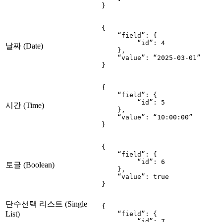
}
{

    “field”: {

         “id”: 4

날짜 (Date)
    },

    “value”: “2025-03-01”

}
{

    “field”: {

         “id”: 5

시간 (Time)
    },

    “value”: “10:00:00”

}
{

    “field”: {

         “id”: 6

토글 (Boolean)
    },

    “value”: true

}
단수선택 리스트 (Single
{

List)
    “field”: {

         “id”: 7
