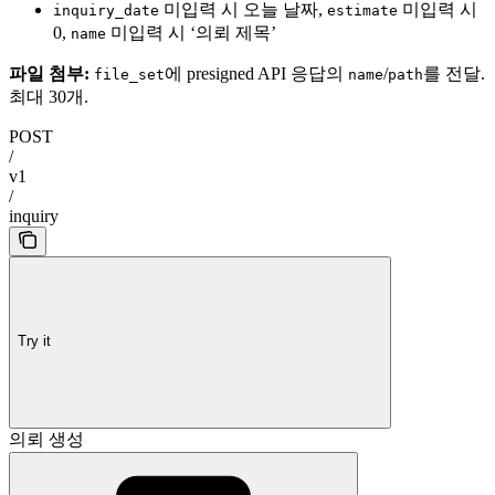
미입력 시 오늘 날짜,
미입력 시
inquiry_date
estimate
0,
미입력 시 ‘의뢰 제목’
name
파일 첨부:
에 presigned API 응답의
/
를 전달.
file_set
name
path
최대 30개.
POST
/
v1
/
inquiry
Try it
의뢰 생성