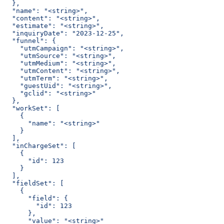
  },
  "name": "<string>",
  "content": "<string>",
  "estimate": "<string>",
  "inquiryDate": "2023-12-25",
  "funnel": {
    "utmCampaign": "<string>",
    "utmSource": "<string>",
    "utmMedium": "<string>",
    "utmContent": "<string>",
    "utmTerm": "<string>",
    "guestUid": "<string>",
    "gclid": "<string>"
  },
  "workSet": [
    {
      "name": "<string>"
    }
  ],
  "inChargeSet": [
    {
      "id": 123
    }
  ],
  "fieldSet": [
    {
      "field": {
        "id": 123
      },
      "value": "<string>"