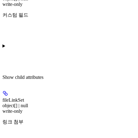
write-only
커스텀 필드
Show
child attributes
fileLinkSet
object[] | null
write-only
링크 첨부