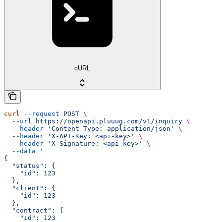
cURL
curl
 --request
 POST
 \
  --url
 https://openapi.pluuug.com/v1/inquiry
 \
  --header
 'Content-Type: application/json'
 \
  --header
 'X-API-Key: <api-key>'
 \
  --header
 'X-Signature: <api-key>'
 \
  --data
 '
{
  "status": {
    "id": 123
  },
  "client": {
    "id": 123
  },
  "contract": {
    "id": 123