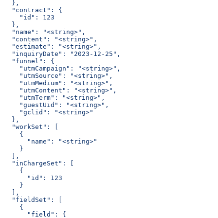
  },
  "contract": {
    "id": 123
  },
  "name": "<string>",
  "content": "<string>",
  "estimate": "<string>",
  "inquiryDate": "2023-12-25",
  "funnel": {
    "utmCampaign": "<string>",
    "utmSource": "<string>",
    "utmMedium": "<string>",
    "utmContent": "<string>",
    "utmTerm": "<string>",
    "guestUid": "<string>",
    "gclid": "<string>"
  },
  "workSet": [
    {
      "name": "<string>"
    }
  ],
  "inChargeSet": [
    {
      "id": 123
    }
  ],
  "fieldSet": [
    {
      "field": {