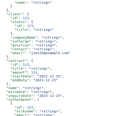
      "name"
: 
"<string>"
    }
  },
  "client"
: {
    "id"
: 
123
,
    "status"
: {
      "id"
: 
123
,
      "title"
: 
"<string>"
    },
    "companyName"
: 
"<string>"
,
    "inCharge"
: 
"<string>"
,
    "position"
: 
"<string>"
,
    "contact"
: 
"<string>"
,
    "email"
: 
"jsmith@example.com"
  },
  "contract"
: {
    "id"
: 
123
,
    "title"
: 
"<string>"
,
    "amount"
: 
123
,
    "startDate"
: 
"2023-12-25"
,
    "endDate"
: 
"2023-12-25"
  },
  "name"
: 
"<string>"
,
  "estimate"
: 
"<string>"
,
  "inquiryDate"
: 
"2023-12-25"
,
  "inChargeSet"
: [
    {
      "id"
: 
123
,
      "nickname"
: 
"<string>"
,
      "email"
: 
"<string>"
,