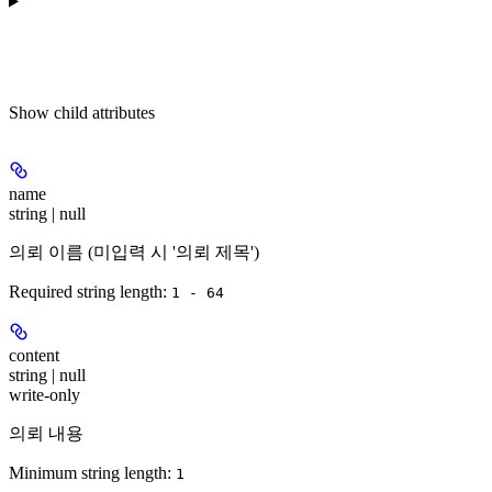
Show
child attributes
name
string | null
의뢰 이름 (미입력 시 '의뢰 제목')
Required string length:
1 - 64
content
string | null
write-only
의뢰 내용
Minimum string length:
1