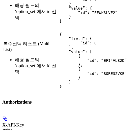
    },

해당 필드의
    “value”: {

‘option_set’에서 id 선
        “id”: “FEWKSLVE2”

    }

택
}
{

    “field”: {

         “id”: 8

복수선택 리스트 (Multi
    },

List)
    “value”: [

        {

해당 필드의
            “id”: “EFI4VLB2D”

        },

‘option_set’에서 id 선
        {

택
            “id”: “BORE32VKE”

        }

    ]

}
Authorizations
X-API-Key