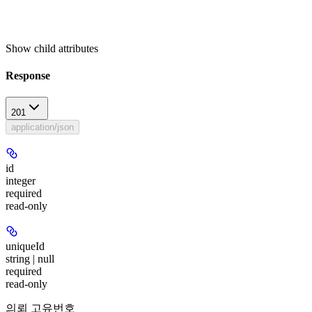
Show
child attributes
Response
201
application/json
id
integer
required
read-only
uniqueId
string | null
required
read-only
의뢰 고유번호