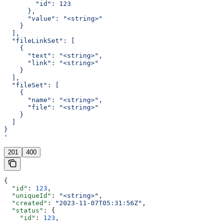
        "id": 123
      },
      "value": "<string>"
    }
  ],
  "fileLinkSet": [
    {
      "text": "<string>",
      "link": "<string>"
    }
  ],
  "fileSet": [
    {
      "name": "<string>",
      "file": "<string>"
    }
  ]
}
'
201
400
{
  "id"
: 
123
,
  "uniqueId"
: 
"<string>"
,
  "created"
: 
"2023-11-07T05:31:56Z"
,
  "status"
: {
    "id"
: 
123
,