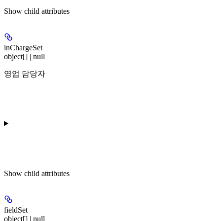
Show
child attributes
inChargeSet
object[] | null
영업 담당자
Show
child attributes
fieldSet
object[] | null