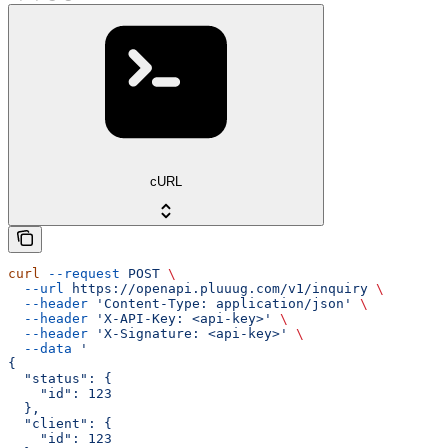
cURL
curl
 --request
 POST
 \
  --url
 https://openapi.pluuug.com/v1/inquiry
 \
  --header
 'Content-Type: application/json'
 \
  --header
 'X-API-Key: <api-key>'
 \
  --header
 'X-Signature: <api-key>'
 \
  --data
 '
{
  "status": {
    "id": 123
  },
  "client": {
    "id": 123