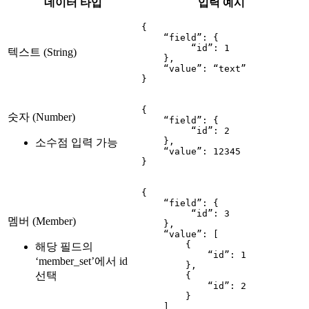
데이터 타입
입력 예시
{

    “field”: {

         “id”: 1

텍스트 (String)
    },

    “value”: “text”

}
{

숫자 (Number)
    “field”: {

         “id”: 2

    },

소수점 입력 가능
    “value”: 12345

}
{

    “field”: {

         “id”: 3

멤버 (Member)
    },

    “value”: [

        {

해당 필드의
            “id”: 1

‘member_set’에서 id
        },

선택
        {

            “id”: 2

        }

    ]
