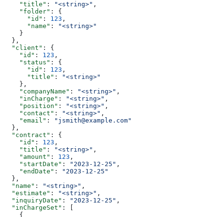
    "title"
: 
"<string>"
,
    "folder"
: {
      "id"
: 
123
,
      "name"
: 
"<string>"
    }
  },
  "client"
: {
    "id"
: 
123
,
    "status"
: {
      "id"
: 
123
,
      "title"
: 
"<string>"
    },
    "companyName"
: 
"<string>"
,
    "inCharge"
: 
"<string>"
,
    "position"
: 
"<string>"
,
    "contact"
: 
"<string>"
,
    "email"
: 
"jsmith@example.com"
  },
  "contract"
: {
    "id"
: 
123
,
    "title"
: 
"<string>"
,
    "amount"
: 
123
,
    "startDate"
: 
"2023-12-25"
,
    "endDate"
: 
"2023-12-25"
  },
  "name"
: 
"<string>"
,
  "estimate"
: 
"<string>"
,
  "inquiryDate"
: 
"2023-12-25"
,
  "inChargeSet"
: [
    {