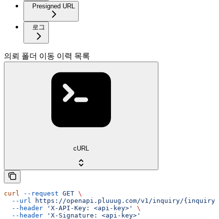
Presigned URL
로그
의뢰 폴더 이동 이력 목록
cURL
curl
 --request
 GET
 \
  --url
 https://openapi.pluuug.com/v1/inquiry/{inquiry_
  --header
 'X-API-Key: <api-key>'
 \
  --header
 'X-Signature: <api-key>'