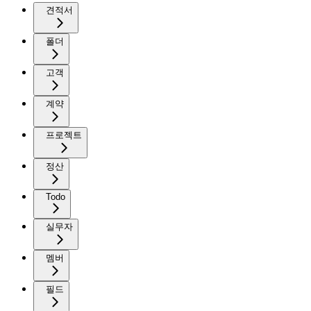
견적서
폴더
고객
계약
프로젝트
정산
Todo
실무자
멤버
필드