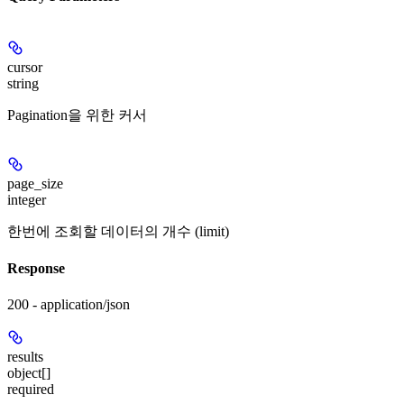
cursor
string
Pagination을 위한 커서
page_size
integer
한번에 조회할 데이터의 개수 (limit)
Response
200 - application/json
results
object[]
required