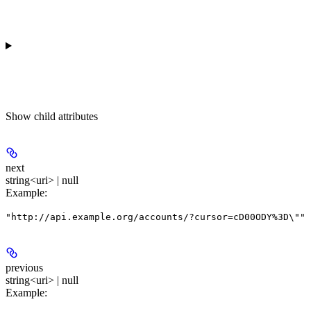
Show
child attributes
next
string<uri> | null
Example
:
"http://api.example.org/accounts/?cursor=cD00ODY%3D\""
previous
string<uri> | null
Example
: