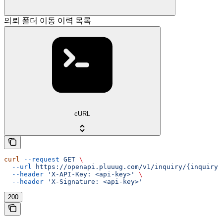
의뢰 폴더 이동 이력 목록
cURL
curl
 --request
 GET
 \
  --url
 https://openapi.pluuug.com/v1/inquiry/{inquiry_
  --header
 'X-API-Key: <api-key>'
 \
  --header
 'X-Signature: <api-key>'
200