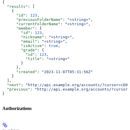
{
  "results"
: [
    {
      "id"
: 
123
,
      "previousFolderName"
: 
"<string>"
,
      "currentFolderName"
: 
"<string>"
,
      "member"
: {
        "id"
: 
123
,
        "nickname"
: 
"<string>"
,
        "email"
: 
"<string>"
,
        "isActive"
: 
true
,
        "grade"
: {
          "id"
: 
123
,
          "title"
: 
"<string>"
        }
      },
      "created"
: 
"2023-11-07T05:31:56Z"
    }
  ],
  "next"
: 
"http://api.example.org/accounts/?cursor=cD00
  "previous"
: 
"http://api.example.org/accounts/?cursor=
}
Authorizations