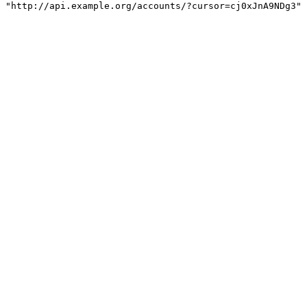
"http://api.example.org/accounts/?cursor=cj0xJnA9NDg3"