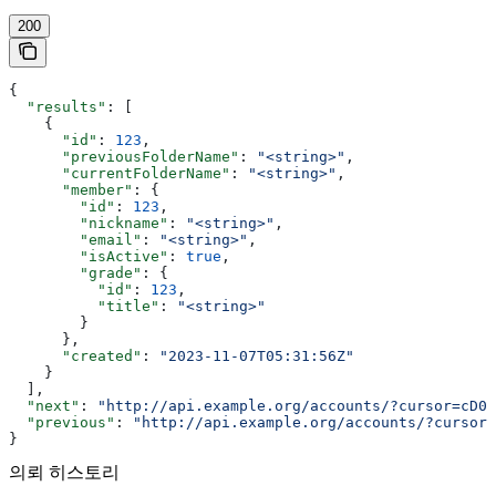
200
{
  "results"
: [
    {
      "id"
: 
123
,
      "previousFolderName"
: 
"<string>"
,
      "currentFolderName"
: 
"<string>"
,
      "member"
: {
        "id"
: 
123
,
        "nickname"
: 
"<string>"
,
        "email"
: 
"<string>"
,
        "isActive"
: 
true
,
        "grade"
: {
          "id"
: 
123
,
          "title"
: 
"<string>"
        }
      },
      "created"
: 
"2023-11-07T05:31:56Z"
    }
  ],
  "next"
: 
"http://api.example.org/accounts/?cursor=cD00
  "previous"
: 
"http://api.example.org/accounts/?cursor=
}
의뢰 히스토리