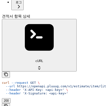
로그
견적서 항목 상세
cURL
curl
 --request
 GET
 \
  --url
 https://openapi.pluuug.com/v1/estimate/item/{it
  --header
 'X-API-Key: <api-key>'
 \
  --header
 'X-Signature: <api-key>'
200