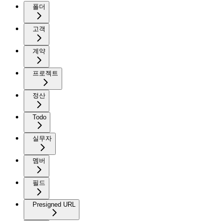
폴더
고객
계약
프로젝트
정산
Todo
실무자
멤버
필드
Presigned URL