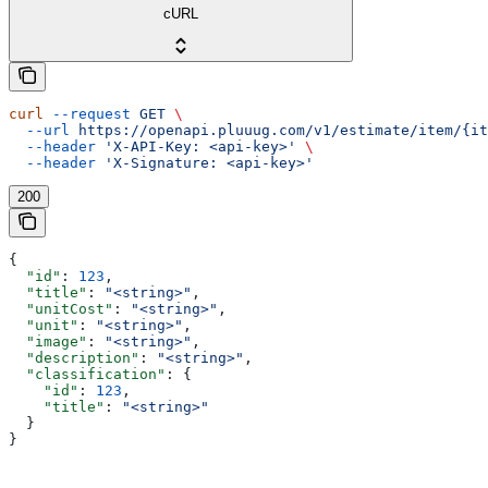
cURL
curl
 --request
 GET
 \
  --url
 https://openapi.pluuug.com/v1/estimate/item/{it
  --header
 'X-API-Key: <api-key>'
 \
  --header
 'X-Signature: <api-key>'
200
{
  "id"
: 
123
,
  "title"
: 
"<string>"
,
  "unitCost"
: 
"<string>"
,
  "unit"
: 
"<string>"
,
  "image"
: 
"<string>"
,
  "description"
: 
"<string>"
,
  "classification"
: {
    "id"
: 
123
,
    "title"
: 
"<string>"
  }
}