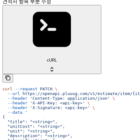
견적서 항목 부분 수정
cURL
curl
 --request
 PATCH
 \
  --url
 https://openapi.pluuug.com/v1/estimate/item/{it
  --header
 'Content-Type: application/json'
 \
  --header
 'X-API-Key: <api-key>'
 \
  --header
 'X-Signature: <api-key>'
 \
  --data
 '
{
  "title": "<string>",
  "unitCost": "<string>",
  "unit": "<string>",
  "description": "<string>",