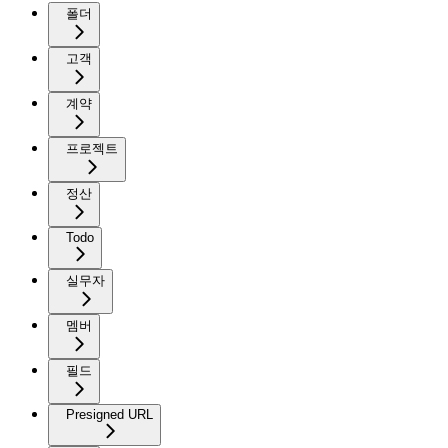
폴더
고객
계약
프로젝트
정산
Todo
실무자
멤버
필드
Presigned URL