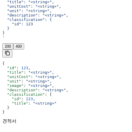
  "title": "<string>",
  "unitCost": "<string>",
  "unit": "<string>",
  "description": "<string>",
  "classification": {
    "id": 123
  }
}
'
200
400
{
  "id"
: 
123
,
  "title"
: 
"<string>"
,
  "unitCost"
: 
"<string>"
,
  "unit"
: 
"<string>"
,
  "image"
: 
"<string>"
,
  "description"
: 
"<string>"
,
  "classification"
: {
    "id"
: 
123
,
    "title"
: 
"<string>"
  }
}
견적서