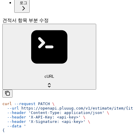
로그
견적서 항목 부분 수정
cURL
curl
 --request
 PATCH
 \
  --url
 https://openapi.pluuug.com/v1/estimate/item/{it
  --header
 'Content-Type: application/json'
 \
  --header
 'X-API-Key: <api-key>'
 \
  --header
 'X-Signature: <api-key>'
 \
  --data
 '
{