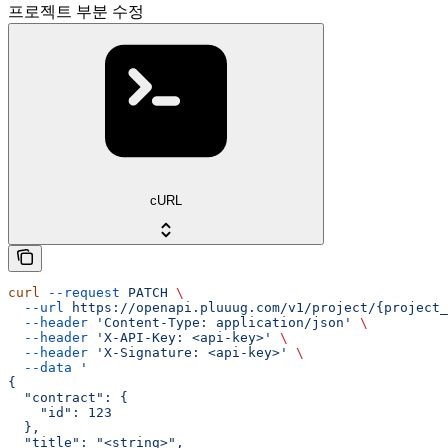
프로젝트 부분 수정
cURL
curl
 --request
 PATCH
 \
  --url
 https://openapi.pluuug.com/v1/project/{project_
  --header
 'Content-Type: application/json'
 \
  --header
 'X-API-Key: <api-key>'
 \
  --header
 'X-Signature: <api-key>'
 \
  --data
 '
{
  "contract": {
    "id": 123
  },
  "title": "<string>",