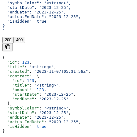
  "symbolColor": "<string>",
  "startDate": "2023-12-25",
  "endDate": "2023-12-25",
  "actualEndDate": "2023-12-25",
  "isHidden": true
}
'
200
400
{
  "id"
: 
123
,
  "title"
: 
"<string>"
,
  "created"
: 
"2023-11-07T05:31:56Z"
,
  "contract"
: {
    "id"
: 
123
,
    "title"
: 
"<string>"
,
    "amount"
: 
123
,
    "startDate"
: 
"2023-12-25"
,
    "endDate"
: 
"2023-12-25"
  },
  "symbolColor"
: 
"<string>"
,
  "startDate"
: 
"2023-12-25"
,
  "endDate"
: 
"2023-12-25"
,
  "actualEndDate"
: 
"2023-12-25"
,
  "isHidden"
: 
true
}