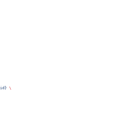
id}
 \