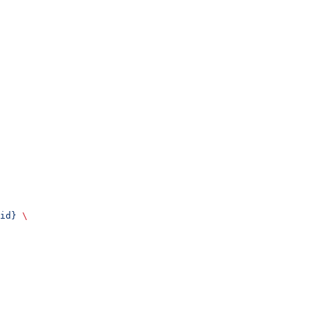
id}
 \