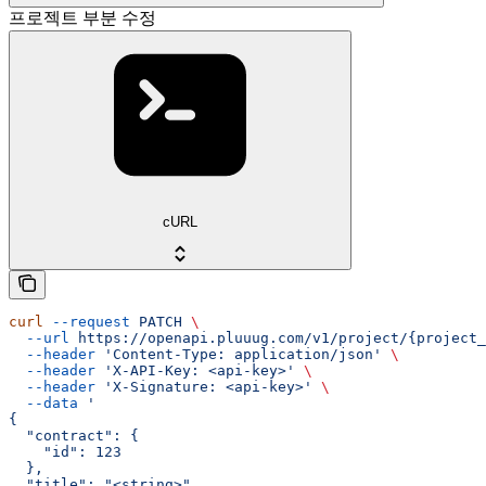
프로젝트 부분 수정
cURL
curl
 --request
 PATCH
 \
  --url
 https://openapi.pluuug.com/v1/project/{project_
  --header
 'Content-Type: application/json'
 \
  --header
 'X-API-Key: <api-key>'
 \
  --header
 'X-Signature: <api-key>'
 \
  --data
 '
{
  "contract": {
    "id": 123
  },
  "title": "<string>",