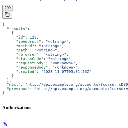
200
{
  "results"
: [
    {
      "id"
: 
123
,
      "ipAddress"
: 
"<string>"
,
      "method"
: 
"<string>"
,
      "path"
: 
"<string>"
,
      "referrer"
: 
"<string>"
,
      "statusCode"
: 
"<string>"
,
      "requestBody"
: 
"<unknown>"
,
      "responseBody"
: 
"<unknown>"
,
      "created"
: 
"2023-11-07T05:31:56Z"
    }
  ],
  "next"
: 
"http://api.example.org/accounts/?cursor=cD00
  "previous"
: 
"http://api.example.org/accounts/?cursor=
}
Authorizations