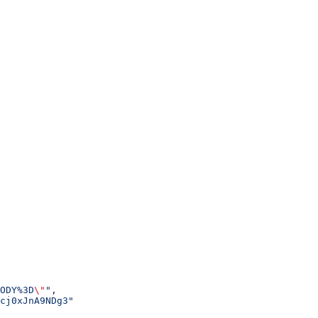
ODY%3D
\"
"
,
cj0xJnA9NDg3"