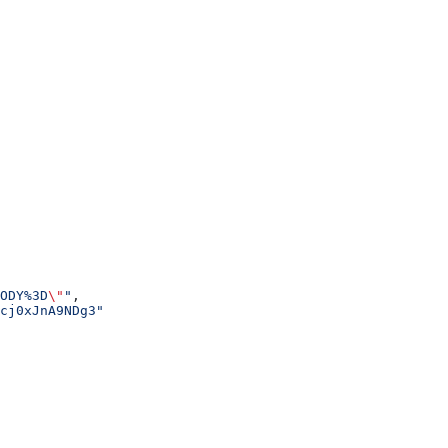
ODY%3D
\"
"
,
cj0xJnA9NDg3"