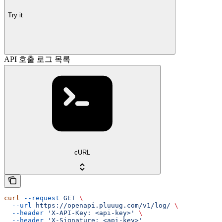
Try it
API 호출 로그 목록
cURL
curl
 --request
 GET
 \
  --url
 https://openapi.pluuug.com/v1/log/
 \
  --header
 'X-API-Key: <api-key>'
 \
  --header
 'X-Signature: <api-key>'