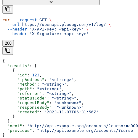
curl
 --request
 GET
 \
  --url
 https://openapi.pluuug.com/v1/log/
 \
  --header
 'X-API-Key: <api-key>'
 \
  --header
 'X-Signature: <api-key>'
200
{
  "results"
: [
    {
      "id"
: 
123
,
      "ipAddress"
: 
"<string>"
,
      "method"
: 
"<string>"
,
      "path"
: 
"<string>"
,
      "referrer"
: 
"<string>"
,
      "statusCode"
: 
"<string>"
,
      "requestBody"
: 
"<unknown>"
,
      "responseBody"
: 
"<unknown>"
,
      "created"
: 
"2023-11-07T05:31:56Z"
    }
  ],
  "next"
: 
"http://api.example.org/accounts/?cursor=cD00
  "previous"
: 
"http://api.example.org/accounts/?cursor=
}