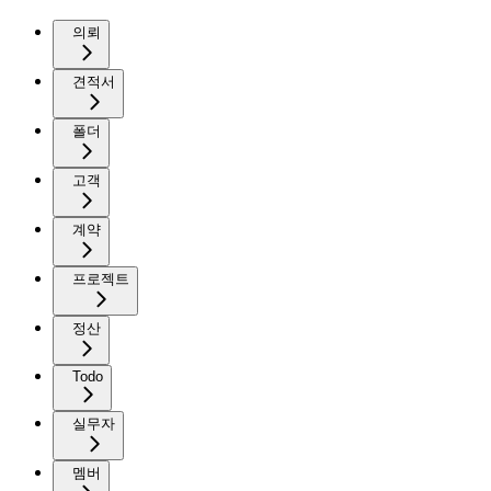
의뢰
견적서
폴더
고객
계약
프로젝트
정산
Todo
실무자
멤버