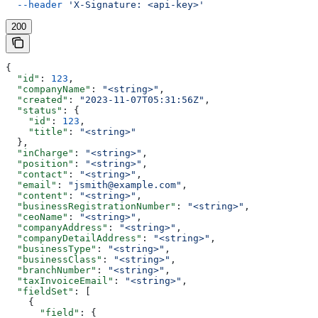
  --header
 'X-Signature: <api-key>'
200
{
  "id"
: 
123
,
  "companyName"
: 
"<string>"
,
  "created"
: 
"2023-11-07T05:31:56Z"
,
  "status"
: {
    "id"
: 
123
,
    "title"
: 
"<string>"
  },
  "inCharge"
: 
"<string>"
,
  "position"
: 
"<string>"
,
  "contact"
: 
"<string>"
,
  "email"
: 
"jsmith@example.com"
,
  "content"
: 
"<string>"
,
  "businessRegistrationNumber"
: 
"<string>"
,
  "ceoName"
: 
"<string>"
,
  "companyAddress"
: 
"<string>"
,
  "companyDetailAddress"
: 
"<string>"
,
  "businessType"
: 
"<string>"
,
  "businessClass"
: 
"<string>"
,
  "branchNumber"
: 
"<string>"
,
  "taxInvoiceEmail"
: 
"<string>"
,
  "fieldSet"
: [
    {
      "field"
: {