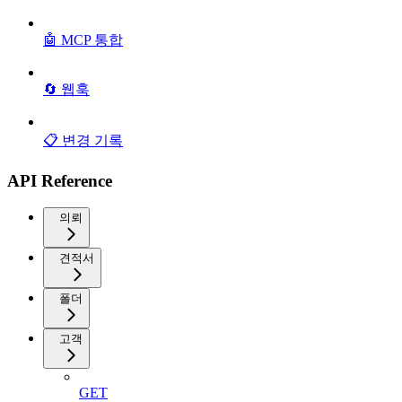
🤖 MCP 통합
🔄 웹훅
📋 변경 기록
API Reference
의뢰
견적서
폴더
고객
GET