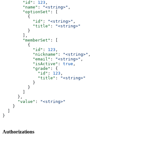
        "id"
: 
123
,
        "name"
: 
"<string>"
,
        "optionSet"
: [
          {
            "id"
: 
"<string>"
,
            "title"
: 
"<string>"
          }
        ],
        "memberSet"
: [
          {
            "id"
: 
123
,
            "nickname"
: 
"<string>"
,
            "email"
: 
"<string>"
,
            "isActive"
: 
true
,
            "grade"
: {
              "id"
: 
123
,
              "title"
: 
"<string>"
            }
          }
        ]
      },
      "value"
: 
"<string>"
    }
  ]
}
Authorizations