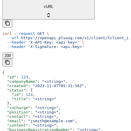
cURL
curl
 --request
 GET
 \
  --url
 https://openapi.pluuug.com/v1/client/{client_id
  --header
 'X-API-Key: <api-key>'
 \
  --header
 'X-Signature: <api-key>'
200
{
  "id"
: 
123
,
  "companyName"
: 
"<string>"
,
  "created"
: 
"2023-11-07T05:31:56Z"
,
  "status"
: {
    "id"
: 
123
,
    "title"
: 
"<string>"
  },
  "inCharge"
: 
"<string>"
,
  "position"
: 
"<string>"
,
  "contact"
: 
"<string>"
,
  "email"
: 
"jsmith@example.com"
,
  "content"
: 
"<string>"
,
  "businessRegistrationNumber"
: 
"<string>"
,