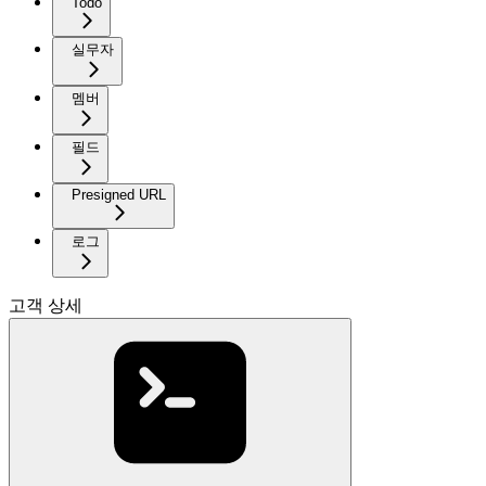
Todo
실무자
멤버
필드
Presigned URL
로그
고객 상세