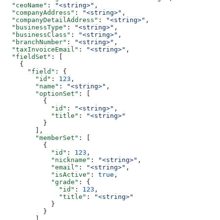
  "ceoName"
: 
"<string>"
,
  "companyAddress"
: 
"<string>"
,
  "companyDetailAddress"
: 
"<string>"
,
  "businessType"
: 
"<string>"
,
  "businessClass"
: 
"<string>"
,
  "branchNumber"
: 
"<string>"
,
  "taxInvoiceEmail"
: 
"<string>"
,
  "fieldSet"
: [
    {
      "field"
: {
        "id"
: 
123
,
        "name"
: 
"<string>"
,
        "optionSet"
: [
          {
            "id"
: 
"<string>"
,
            "title"
: 
"<string>"
          }
        ],
        "memberSet"
: [
          {
            "id"
: 
123
,
            "nickname"
: 
"<string>"
,
            "email"
: 
"<string>"
,
            "isActive"
: 
true
,
            "grade"
: {
              "id"
: 
123
,
              "title"
: 
"<string>"
            }
          }
        ]