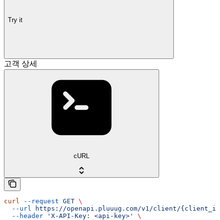
Try it
고객 상세
cURL
curl
 --request
 GET
 \
  --url
 https://openapi.pluuug.com/v1/client/{client_id
  --header
 'X-API-Key: <api-key>'
 \