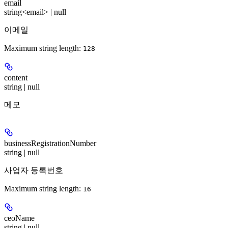
email
string<email> | null
이메일
Maximum string length:
128
content
string | null
메모
businessRegistrationNumber
string | null
사업자 등록번호
Maximum string length:
16
ceoName
string | null